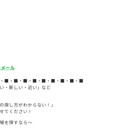
せメール
・■・■・■・■・■・■・■・■・■
い・新しい・近い」など
の探し方がわからない！」
せてください！
.
場を探すなら～