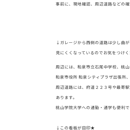
事前に、現地確認、周辺道路などの確
。
。
↓ガレージから西側の道路は少し曲が
見にくくなっているのでお気をつけく
周辺には、和泉市立石尾中学校、桃山
和泉市役所 和泉シティプラザ出張所
周辺道路には、府道２２３号や最寄駅
あります。
桃山学院大学への通勤・通学も便利で
↓この看板が目印★