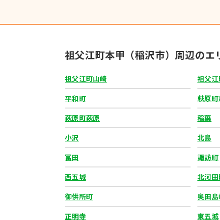
祖父江町本甲（稲沢市）周辺のエ
祖父江町山崎
祖父江
平和町
萩原町
萩原町萩原
稲葉
小沢
北島
冨田
諏訪町
西五城
北河田
御供所町
奥田島
正明寺
東五城