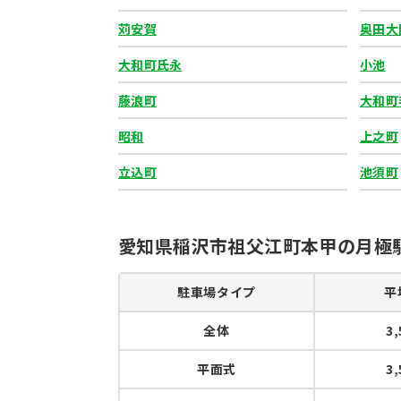
苅安賀
奥田大
大和町氏永
小池
藤浪町
大和町
昭和
上之町
立込町
池須町
愛知県稲沢市祖父江町本甲の月極
駐車場タイプ
平
全体
3
平面式
3