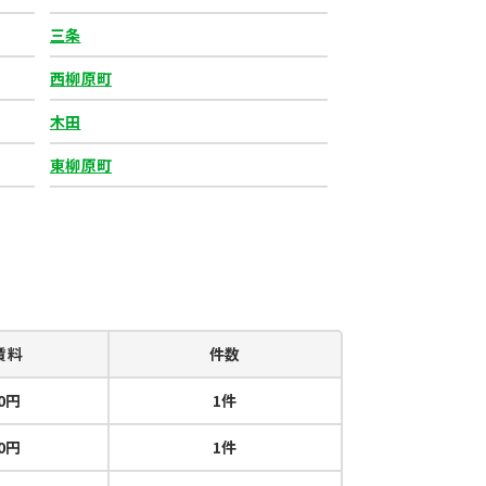
三条
西柳原町
木田
東柳原町
賃料
件数
00円
1件
00円
1件