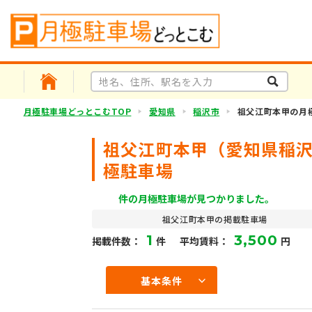
月極駐車場どっとこむTOP
愛知県
稲沢市
祖父江町本甲の月
祖父江町本甲（愛知県稲
極駐車場
件の月極駐車場が見つかりました。
祖父江町本甲の掲載駐車場
1
3,500
掲載件数：
件
平均賃料：
円
基本条件