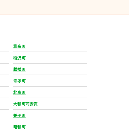
渕高町
稲沢町
勝幡町
青塚町
北島町
大和町苅安賀
兼平町
昭和町