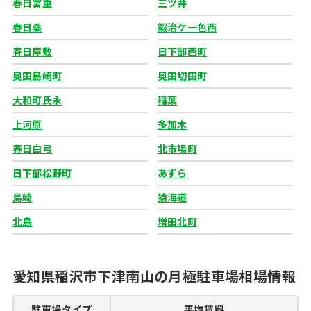
春日宮重
三ツ井
春日桑
鍜治ケ一色西
春日屋敷
日下部西町
奥田島崎町
奥田切田町
大和町氏永
稲葉
上河原
多加木
春日白弓
北市場町
日下部松野町
あずら
島崎
猿海道
北島
増田北町
愛知県稲沢市下津南山の月極駐車場相場情報
駐車場タイプ
平均賃料