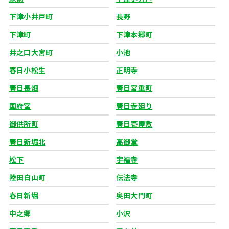
下津小井戸町
長野
下津町
下津本郷町
井之口大宮町
小池
春日小松生
正明寺
春日長畑
春日宮重町
国府宮
春日寺廻り
御供所町
春日壱屋敷
春日新堀北
高御堂
松下
宇福寺
陸田白山町
伝法寺
春日新堀
奥田大門町
中之郷
小沢