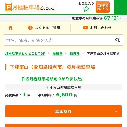
お気に入り
契約者様
はこちら
67,121
掲載中の月極駐車場
件
よくあるご質問
お問い合わせ
月極駐車場どっとこむTOP
愛知県
稲沢市
下津南山の月極駐車場
下津南山（愛知県稲沢市）の月極駐車場
件の月極駐車場が見つかりました。
下津南山の掲載駐車場
1
6,600
掲載件数：
件
平均賃料：
円
基本条件