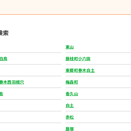
検索
東山
白鳥
藤枝町小六田
東郷町春木白土
春木西羽根穴
梅森町
倉
香久山
白土
赤松
藤塚