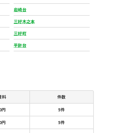
岩崎台
三好木之本
三好町
平針台
賃料
件数
00円
5件
00円
5件