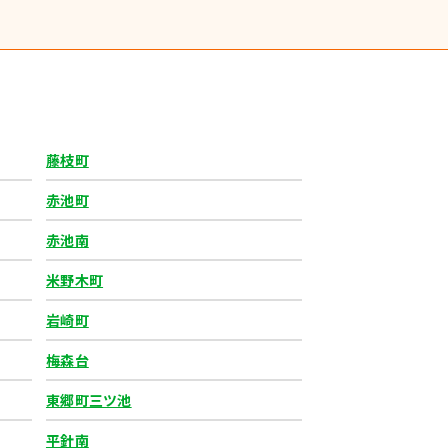
藤枝町
赤池町
赤池南
米野木町
岩崎町
梅森台
東郷町三ツ池
平針南