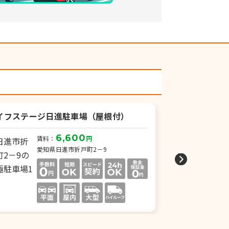
イフステージ日進駐車場（屋根付）
FKライフステ
6,600
賃料：
円
賃
愛知県日進市折戸町2－9
愛