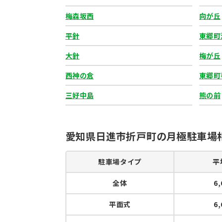
梅森坂西
向が丘
平針
東郷町
大針
梅が丘
西神の倉
東郷町
三好中島
熊の前
愛知県日進市折戸町の月極駐車場
駐車場タイプ
平
全体
6
平面式
6