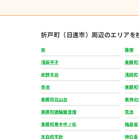
折戸町（日進市）周辺のエリアを
栄
藤塚
浅田平子
東郷町
米野木台
浅田町
赤池
東郷町
東郷町北山台
東神の
東郷町諸輪観音畑
荒池
東郷町春木中ノ杁
梅森坂
天白町平針
神の倉