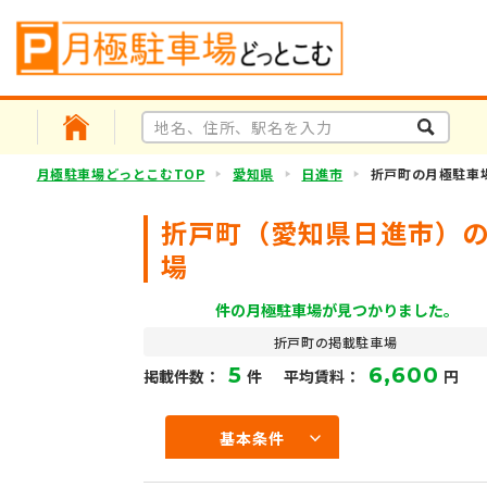
月極駐車場どっとこむTOP
愛知県
日進市
折戸町の月極駐車
折戸町（愛知県日進市）
場
件の月極駐車場が見つかりました。
折戸町の掲載駐車場
5
6,600
掲載件数：
件
平均賃料：
円
基本条件