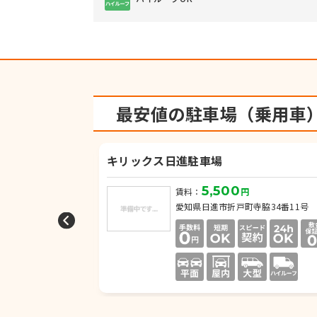
最安値の駐車場（乗用車
場
キリックス日進駐車場
5,500
賃料：
円
屋敷2-7、8、9
愛知県日進市折戸町寺脇34番11号