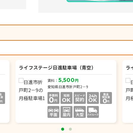
）
ライフステージ日進駐車場（青空）
ラ
5,500
賃料：
円
愛知県日進市折戸町2－9