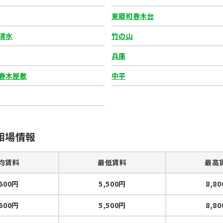
東郷町春木台
清水
竹の山
兵庫
春木屋敷
中平
相場情報
均賃料
最低賃料
最高
,600円
5,500円
8,8
,600円
5,500円
8,8