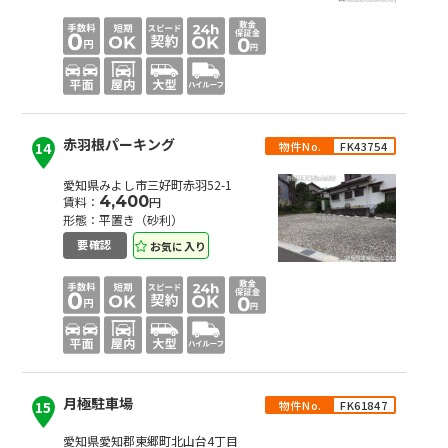
赤羽根パーキング
物件No.
FK43754
14
愛知県みよし市三好町赤羽52-1
4,400
賃料：
円
形態：平置き（砂利）
お気に入り
要確認
月極駐車場
物件No.
FK61847
15
愛知県愛知郡東郷町北山台4丁目