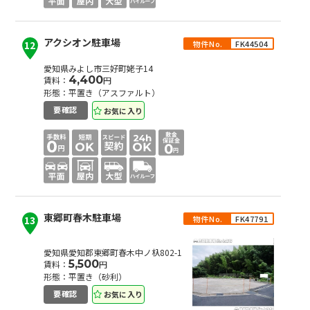
アクシオン駐車場
物件No.
FK44504
12
愛知県みよし市三好町姥子14
4,400
賃料：
円
形態：平置き（アスファルト）
お気に入り
要確認
東郷町春木駐車場
物件No.
FK47791
13
愛知県愛知郡東郷町春木中ノ杁802-1
5,500
賃料：
円
形態：平置き（砂利）
お気に入り
要確認