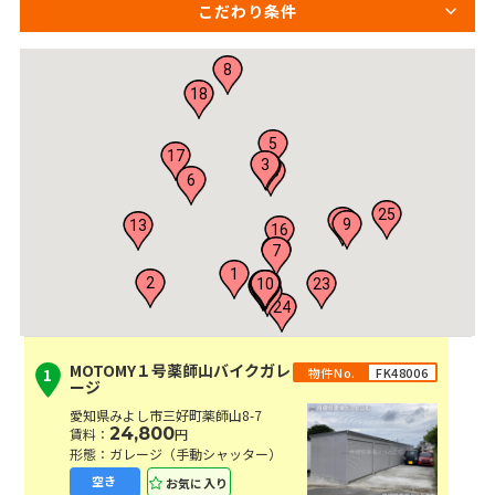
こだわり条件
8
18
5
17
3
4
15
6
25
20
9
13
16
19
7
1
2
21
10
11
23
22
12
14
24
MOTOMY１号薬師山バイクガレ
物件No.
FK48006
1
ージ
愛知県みよし市三好町薬師山8-7
24,800
賃料：
円
形態：ガレージ（手動シャッター）
お気に入り
空き