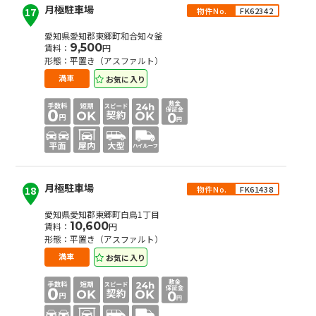
月極駐車場
物件No.
FK62342
17
愛知県愛知郡東郷町和合知々釜
9,500
賃料：
円
形態：平置き（アスファルト）
お気に入り
満車
月極駐車場
物件No.
FK61438
18
愛知県愛知郡東郷町白鳥1丁目
10,600
賃料：
円
形態：平置き（アスファルト）
お気に入り
満車