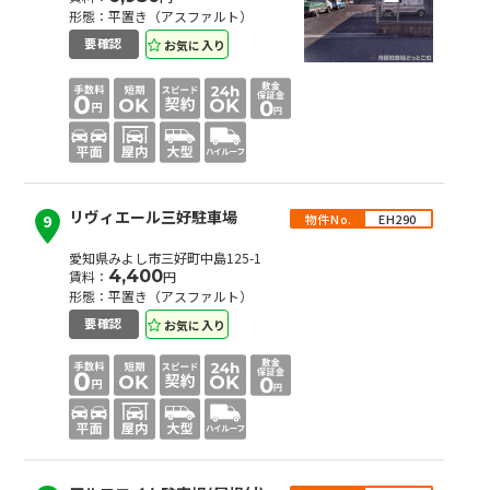
形態：平置き（アスファルト）
お気に入り
要確認
リヴィエール三好駐車場
物件No.
EH290
9
愛知県みよし市三好町中島125-1
4,400
賃料：
円
形態：平置き（アスファルト）
お気に入り
要確認