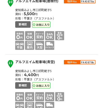
アルフエイム駐車場(屋根付)
物件No.
FK43879a
10
愛知県みよし市三好町姥子5
5,500
賃料：
円
形態：平置き（アスファルト）
お気に入り
要確認
アルフエイム駐車場(青空)
物件No.
FK43879b
11
愛知県みよし市三好町姥子5
4,400
賃料：
円
形態：平置き（アスファルト）
お気に入り
要確認