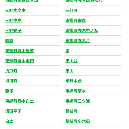
東郷町諸輪観音畑
東郷町春木西羽根穴
三好木之本
三好町
三好中島
東郷町白鳥
三好姥子
東郷町春木中ノ杁
園原
東郷町春木台
東郷町春木屋敷
栄
東郷町春木池田
東山台
折戸町
東山
根浦町
米野木台
藤塚
東郷町清水
東郷町春木白土
東郷町三ツ池
浅田平子
藤枝町
白土
藤枝町小六田