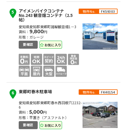
アイメンバイクコンテナ
物件No.
FK59303
5
No.243 観音畑コンテナ（2.5
帖）
愛知県愛知郡東郷町諸輪観音畑1－3
9,800
賃料：
円
形態：ガレージ
お気に入り
要確認
東郷町春木駐車場
物件No.
FK40154
6
愛知県愛知郡東郷町春木西羽根穴2232-
6
5,000
賃料：
円
形態：平置き（アスファルト）
お気に入り
要確認