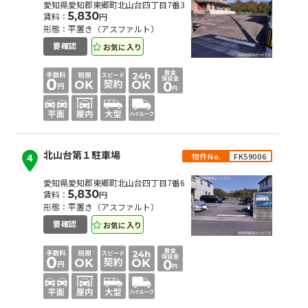
愛知県愛知郡東郷町北山台四丁目7番3
5,830
賃料：
円
形態：平置き（アスファルト）
お気に入り
要確認
北山台第１駐車場
物件No.
FK59006
4
愛知県愛知郡東郷町北山台四丁目7番6
5,830
賃料：
円
形態：平置き（アスファルト）
お気に入り
要確認