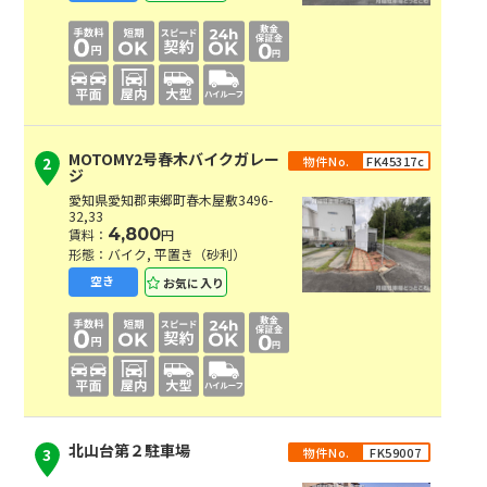
MOTOMY2号春木バイクガレー
物件No.
FK45317c
2
ジ
愛知県愛知郡東郷町春木屋敷3496-
32,33
4,800
賃料：
円
形態：バイク, 平置き（砂利）
お気に入り
空き
北山台第２駐車場
物件No.
FK59007
3