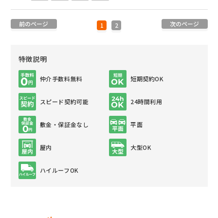
前のページ
次のページ
1
2
特徴説明
仲介手数料無料
短期契約OK
スピード契約可能
24時間利用
敷金・保証金なし
平面
屋内
大型OK
ハイルーフOK