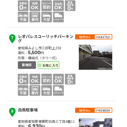
レオパレスユーリッチパーキン
物件No.
FK43753
7
グ
愛知県みよし市三好町上258
5,500
賃料：
円
形態：機械式（タワー式）
お気に入り
要確認
白鳥駐車場
物件No.
FK59009
8
愛知県愛知郡東郷町白鳥三丁目4番11
6,930
賃料：
円