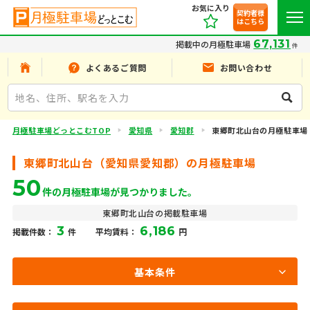
お気に入り
契約者様
はこちら
67,131
掲載中の月極駐車場
件
よくあるご質問
お問い合わせ
月極駐車場どっとこむTOP
愛知県
愛知郡
東郷町北山台の月極駐車場
東郷町北山台（愛知県愛知郡）の月極駐車場
50
件の月極駐車場が見つかりました。
東郷町北山台の掲載駐車場
3
6,186
掲載件数：
件
平均賃料：
円
基本条件