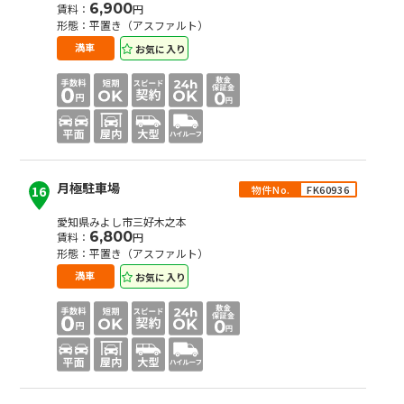
6,900
賃料：
円
形態：平置き（アスファルト）
お気に入り
満車
月極駐車場
物件No.
FK60936
16
愛知県みよし市三好木之本
6,800
賃料：
円
形態：平置き（アスファルト）
お気に入り
満車