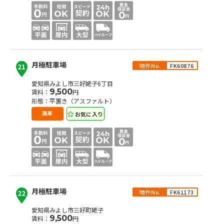
月極駐車場
物件No.
FK60876
21
愛知県みよし市三好姥子6丁目
9,500
賃料：
円
形態：平置き（アスファルト）
お気に入り
満車
月極駐車場
物件No.
FK61173
22
愛知県みよし市三好町姥子
9,500
賃料：
円