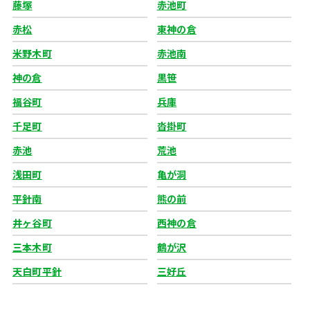
藤塚
赤池町
赤松
東神の倉
米野木町
赤池南
神の倉
黒笹
福谷町
兵庫
千足町
沓掛町
赤池
荒池
浅田町
亀が洞
平針南
熊の前
井ヶ谷町
西神の倉
三本木町
鶴が沢
天白町平針
三好丘