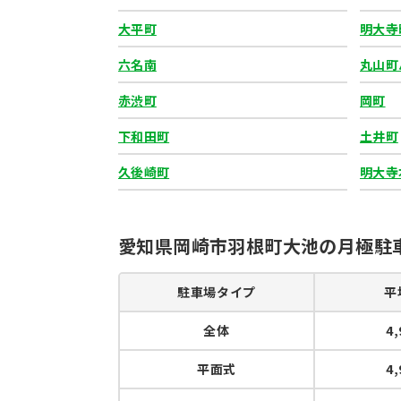
大平町
明大寺
六名南
丸山町
赤渋町
岡町
下和田町
土井町
久後崎町
明大寺
愛知県岡崎市羽根町大池の月極駐
駐車場タイプ
平
全体
4
平面式
4