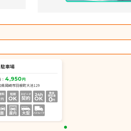
）
ル駐車場
4,950
料：
円
知県岡崎市羽根町大池129