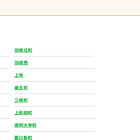
羽根北町
羽根西
上地
美合町
三崎町
上和田町
南明大寺町
蓑川新町