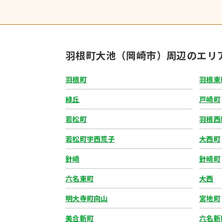
羽根町大池（岡崎市）周辺のエリ
羽根町
羽根東
緑丘
戸崎町
若松町
羽根西
若松町字西荒子
大西町
針崎
針崎町
六名東町
大西
明大寺町向山
宮地町
美合新町
六名新