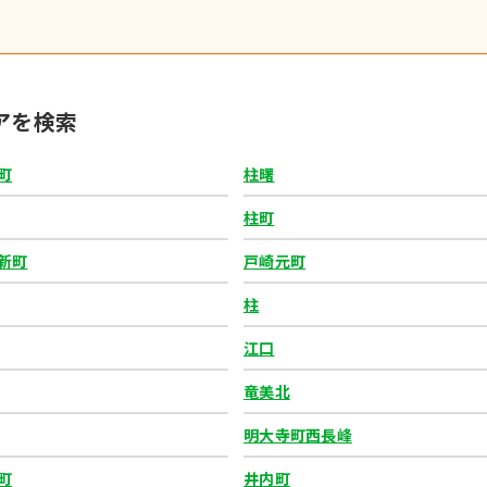
アを検索
町
柱曙
柱町
新町
戸崎元町
柱
江口
竜美北
明大寺町西長峰
町
井内町