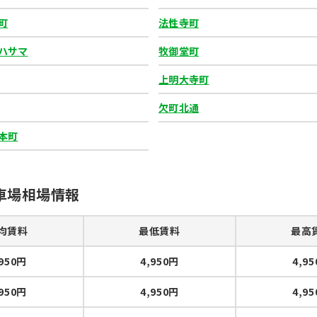
町
法性寺町
ハサマ
牧御堂町
上明大寺町
欠町北通
本町
車場相場情報
均賃料
最低賃料
最高
,950円
4,950円
4,9
,950円
4,950円
4,9