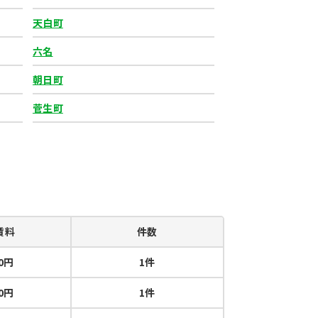
天白町
六名
朝日町
菅生町
賃料
件数
50円
1件
50円
1件