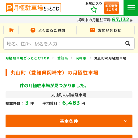
お気に入り
契約者様
はこちら
67,132
掲載中の月極駐車場
件
よくあるご質問
お問い合わせ
月極駐車場どっとこむTOP
愛知県
岡崎市
丸山町の月極駐車場
丸山町（愛知県岡崎市）の月極駐車場
件の月極駐車場が見つかりました。
丸山町の掲載駐車場
3
6,483
掲載件数：
件
平均賃料：
円
基本条件