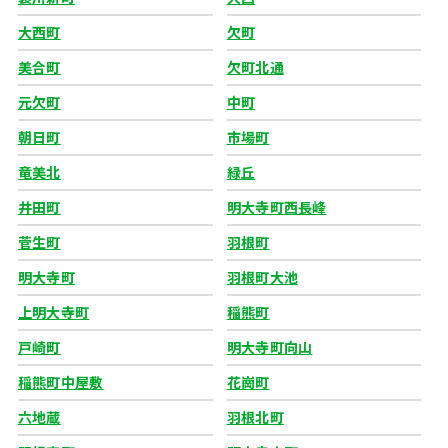
大西町
欠町
美合町
欠町北通
元欠町
中町
朝日町
市場町
竜美北
緑丘
井田町
明大寺町西長峰
菅生町
羽根町
明大寺町
羽根町大池
上明大寺町
稲熊町
戸崎町
明大寺町向山
稲熊町中屋敷
花崗町
六地蔵
羽根北町