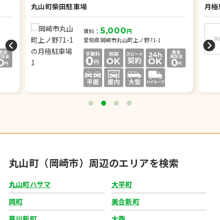
丸山町柴田駐車場
月極
5,000
賃料：
円
愛知県岡崎市丸山町上ノ野71-1
丸山町（岡崎市）周辺のエリアを検索
丸山町ハサマ
大平町
岡町
美合新町
蓑川新町
大西