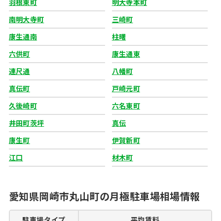
羽根東町
明大寺本町
南明大寺町
三崎町
康生通南
柱曙
六供町
康生通東
連尺通
八幡町
真伝町
戸崎元町
久後崎町
六名東町
井田町茨坪
真伝
康生町
伊賀新町
江口
材木町
愛知県岡崎市丸山町の月極駐車場相場情報
駐車場タイプ
平均賃料