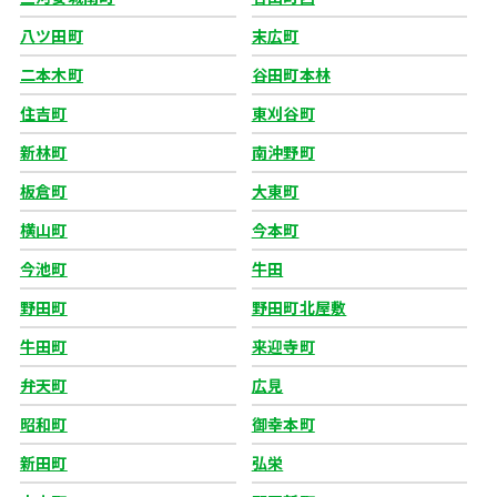
八ツ田町
末広町
二本木町
谷田町本林
住吉町
東刈谷町
新林町
南沖野町
板倉町
大東町
横山町
今本町
今池町
牛田
野田町
野田町北屋敷
牛田町
来迎寺町
弁天町
広見
昭和町
御幸本町
新田町
弘栄