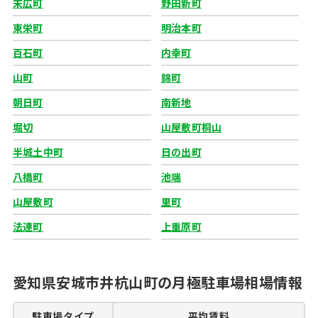
末広町
野田新町
東栄町
明治本町
百石町
内幸町
山町
錦町
朝日町
南新地
堀切
山屋敷町桐山
半城土中町
日の出町
八橋町
池端
山屋敷町
里町
法連町
上重原町
愛知県安城市井杭山町の月極駐車場相場情報
駐車場タイプ
平均賃料