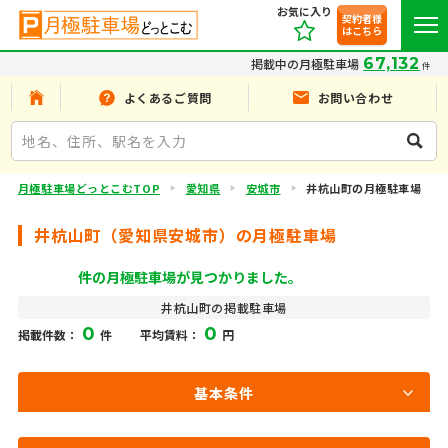
お気に入り
契約者様
はこちら
67,132
掲載中の月極駐車場
件
よくあるご質問
お問い合わせ
月極駐車場どっとこむTOP
愛知県
安城市
井杭山町の月極駐車場
井杭山町（愛知県安城市）の月極駐車場
件の月極駐車場が見つかりました。
井杭山町の掲載駐車場
0
0
掲載件数：
件
平均賃料：
円
基本条件