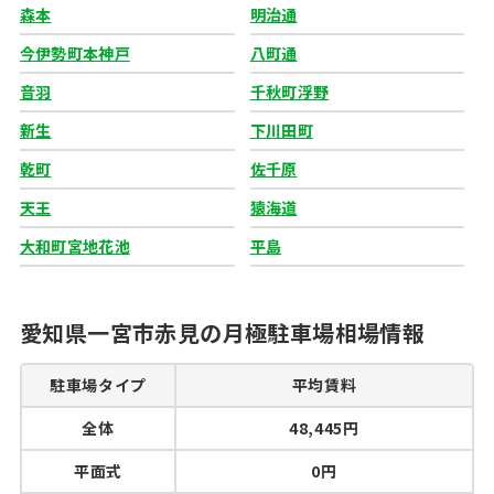
森本
明治通
今伊勢町本神戸
八町通
音羽
千秋町浮野
新生
下川田町
乾町
佐千原
天王
猿海道
大和町宮地花池
平島
愛知県一宮市赤見の月極駐車場相場情報
駐車場タイプ
平均賃料
全体
48,445円
平面式
0円