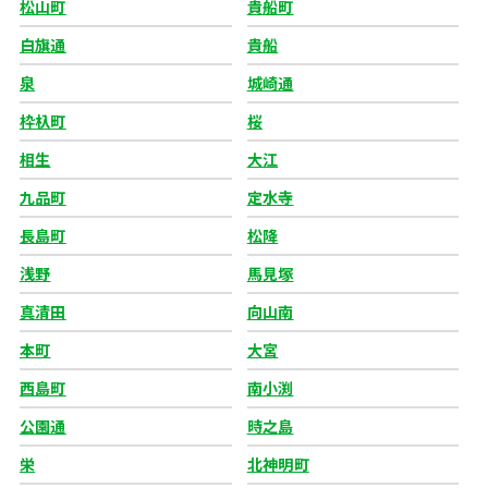
松山町
貴船町
白旗通
貴船
泉
城崎通
枠杁町
桜
相生
大江
九品町
定水寺
長島町
松降
浅野
馬見塚
真清田
向山南
本町
大宮
西島町
南小渕
公園通
時之島
栄
北神明町