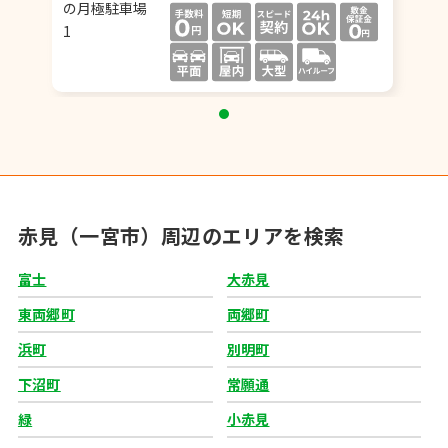
赤見（一宮市）周辺のエリアを検索
富士
大赤見
東両郷町
両郷町
浜町
別明町
下沼町
常願通
緑
小赤見