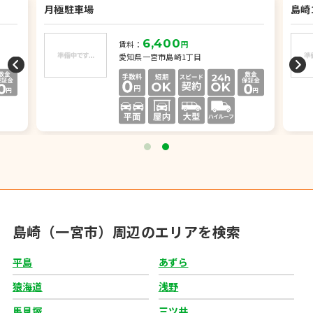
月極駐車場
島崎
6,400
賃料：
円
愛知県一宮市島崎1丁目
島崎（一宮市）周辺のエリアを検索
平島
あずら
猿海道
浅野
馬見塚
三ツ井