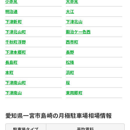
小赤見
大赤見
明治通
大江
下津新町
下津北山
下津北山町
鍜治ケ一色西
千秋町浮野
西市町
下津本郷町
長野
長島町
松降
本町
浜町
下津南山町
桜
下津南山
東両郷町
愛知県一宮市島崎の月極駐車場相場情報
駐車場タイプ
平均賃料