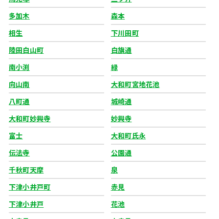
多加木
森本
相生
下川田町
陸田白山町
白旗通
南小渕
緑
向山南
大和町宮地花池
八町通
城崎通
大和町妙興寺
妙興寺
富士
大和町氏永
伝法寺
公園通
千秋町天摩
泉
下津小井戸町
赤見
下津小井戸
花池