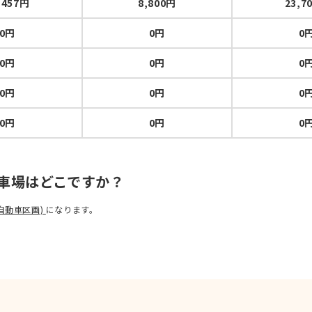
,457円
8,800円
23,7
0円
0円
0
お気に入り
0円
0円
0
満車
0円
0円
0
0円
0円
0
33855
駐車場はどこですか？
自動車区画)
になります。
お気に入り
満車
33383