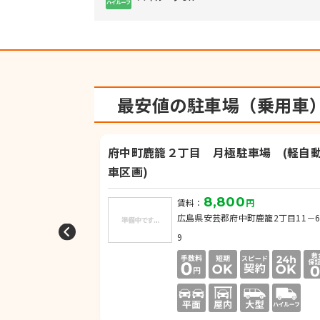
府中町鹿籠２丁目 月極駐車
物件No.
7
最安値の駐車場（乗用車
場 (軽自動車区画)
広島県安芸郡府中町鹿籠2丁目11－6－9
8,800
賃料：
円
形態：軽自動車, 平置き（アスファルト）
府中町鹿籠２丁目 月極駐車場 (軽自
車区画)
円
浜田本町4丁目
8,800
賃料：
円
広島県安芸郡府中町鹿籠2丁目11－
9
プラムガーデン駐車場
物件No.
8
広島県広島市東区矢賀6丁目 4-23
9,900
賃料：
円
形態：平置き（アスファルト）