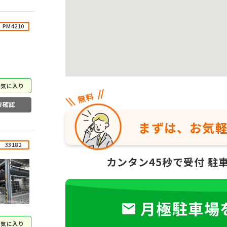
PM4210
お気に入り
要確認
まずは、お気
33182
カンタン45秒で受付
駐
月極駐車場
お気に入り