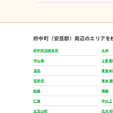
府中町（安芸郡）周辺のエリアを
府南パーキング6
物件No.
9
広島県安芸郡府中町青崎東38－11
府中町浜田本町
大州
9,000
賃料：
円
形態：平置き（アスファルト）
中山南
上東雲
温品
東雲本
若草町
東本浦
船越
堀越
中山南五番街駐車場
物件No.
10
仁保
中山上
広島県広島市東区中山南2丁目 5－9
8,800
賃料：
円
比治山町
北大河