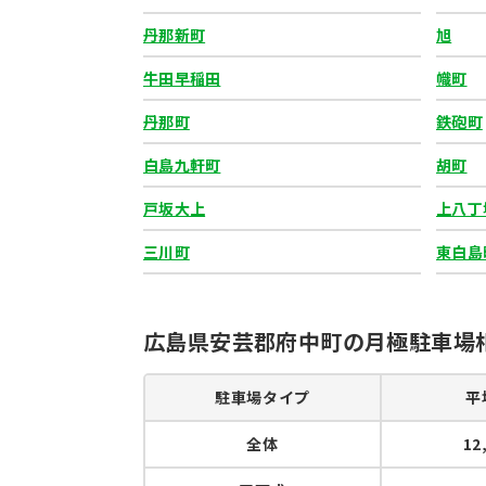
形態：平置き（アスファルト）
丹那新町
旭
牛田早稲田
幟町
丹那町
鉄砲町
白島九軒町
胡町
オロール８駐車場
物件No.
11
戸坂大上
上八丁
広島県広島市南区東雲2丁目10-30
12,000
賃料：
円
三川町
東白島
形態：平置き（アスファルト）
広島県安芸郡府中町の月極駐車場
駐車場タイプ
平
月極駐車場
物件No.
12
全体
12
広島県安芸郡府中町宮の町1丁目