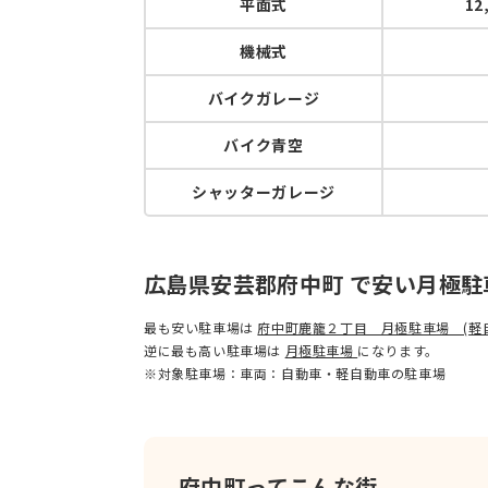
平面式
12
10,400
賃料：
円
形態：平置き（アスファルト）
機械式
バイクガレージ
バイク青空
シャッターガレージ
月極駐車場
物件No.
13
広島県安芸郡府中町浜田本町4丁目
23,700
賃料：
円
広島県安芸郡府中町 で安い月極
形態：平置き（アスファルト）
最も安い駐車場は
府中町鹿籠２丁目 月極駐車場 (軽
逆に最も高い駐車場は
月極駐車場
になります。
※対象駐車場：車両：自動車・軽自動車の駐車場
月極駐車場
物件No.
14
府中町ってこんな街