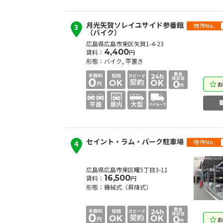
月光矢賀ソレイユサイド参番館
物件No.
3
（バイク）
広島県広島市東区矢賀1-4-23
4,400
賃料：
円
形態：バイク, 平置き
セイント・ラム・パーク駐車場
物件No.
4
広島県広島市東区曙5丁目3-11
16,500
賃料：
円
形態：機械式（昇降式）