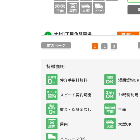
大州1丁目角駐車場
物件No.
5
前のページ
広島県広島市南区大州1丁目
1
2
3
15,000
賃料：
円
形態：平置き（アスファルト）
特徴説明
仲介手数料無料
短期契約OK
スピード契約可能
24時間利用
府中町鹿籠２丁目 月極駐車場
物件No.
6
敷金・保証金なし
平面
広島県安芸郡府中町鹿籠2丁目11－6－9
9,900
屋内
大型OK
賃料：
円
形態：平置き（アスファルト）
ハイルーフOK