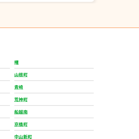
曙
山根町
青崎
荒神町
船越南
京橋町
中山新町