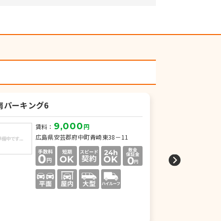
南パーキング6
月極駐車場
9,000
賃料：
円
賃
広島県安芸郡府中町青崎東38－11
広