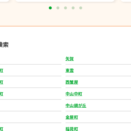
お気に入り
要確認
検索
33279
矢賀
町
東雲
お気に入り
町
西蟹屋
要確認
町
中山中町
中山鏡が丘
33294
金屋町
町
稲荷町