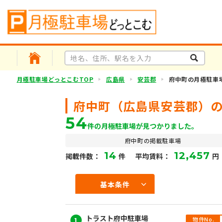
月極駐車場どっとこむTOP
広島県
安芸郡
府中町の月極駐車
府中町（広島県安芸郡）
54
件の月極駐車場が見つかりました。
府中町の掲載駐車場
14
12,457
掲載件数：
件
平均賃料：
円
基本条件
トラスト府中駐車場
物件No.
1