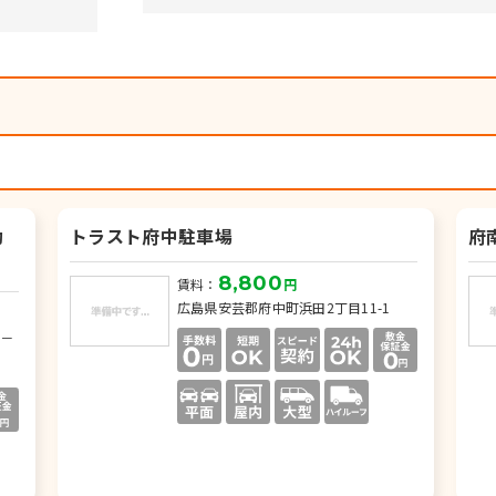
お気に入り
要確認
33243b
）
動
トラスト府中駐車場
府
お気に入り
8,800
賃料：
円
広島県安芸郡府中町浜田2丁目11-1
要確認
6－
33195