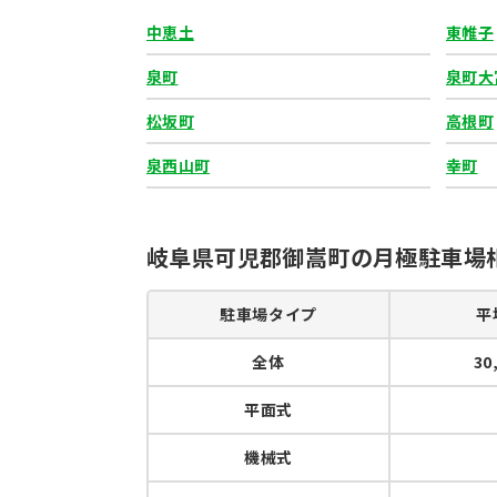
中恵土
東帷子
泉町
泉町大
松坂町
高根町
泉西山町
幸町
岐阜県可児郡御嵩町の月極駐車場
駐車場タイプ
平
全体
30
平面式
機械式