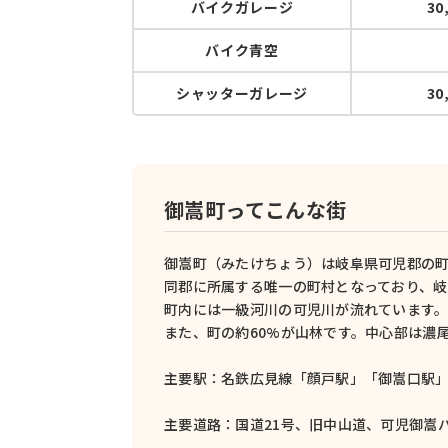
バイクガレージ
30
バイク青空
シャッターガレージ
30
御嵩町ってこんな街
御嵩町（みたけちょう）は岐阜県可児郡の
同郡に所属する唯一の町村となっており、
町内には一級河川の可児川が流れています
また、町の約60%が山林です。中心部は濃
主要駅：名鉄広見線「顔戸駅」「御嵩口駅
主要道路：国道21号、旧中山道、可児御嵩