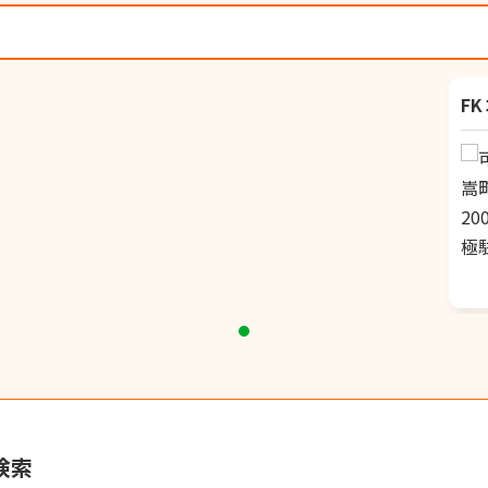
）
F
検索