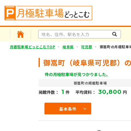
月極駐車場どっとこむTOP
岐阜県
可児郡
御嵩町の月極駐車
御嵩町（岐阜県可児郡）
件の月極駐車場が見つかりました。
御嵩町の掲載駐車場
1
30,800
掲載件数：
件
平均賃料：
円
基本条件