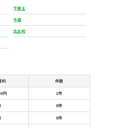
下恵土
今渡
北丘町
賃料
件数
00円
1件
円
0件
円
0件