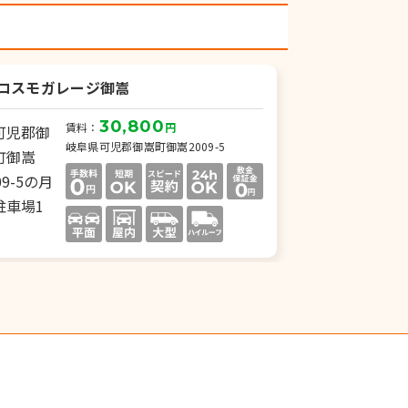
Kコスモガレージ御嵩
30,800
賃料：
円
岐阜県可児郡御嵩町御嵩2009-5