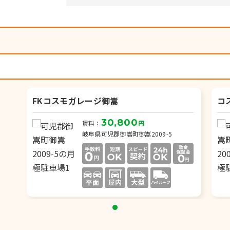
）
FKコスモガレージ御嵩
コ
30,800
賃料：
円
岐阜県可児郡御嵩町御嵩2009-5