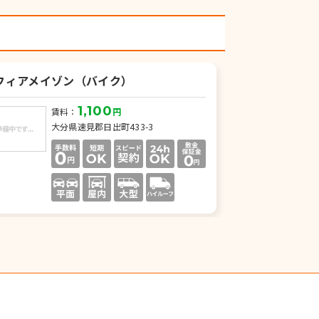
フィアメイゾン（バイク）
1,100
賃料：
円
大分県速見郡日出町433-3