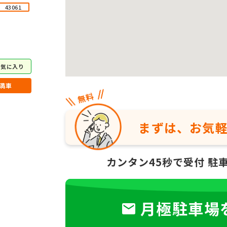
43061
お気に入り
満車
まずは、お気
カンタン45秒で受付
駐
月極駐車場