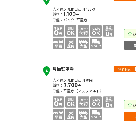
大分県速見郡日出町433-3
1,100
賃料：
円
形態：バイク, 平置き
月極駐車場
物件No.
2
大分県速見郡日出町豊岡
7,700
賃料：
円
形態：平置き（アスファルト）