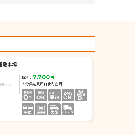
極駐車場
7,700
賃料：
円
大分県速見郡日出町豊岡