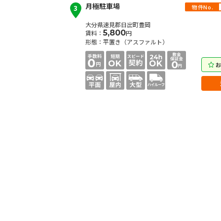
月極駐車場
物件No.
3
大分県速見郡日出町豊岡
5,800
賃料：
円
形態：平置き（アスファルト）