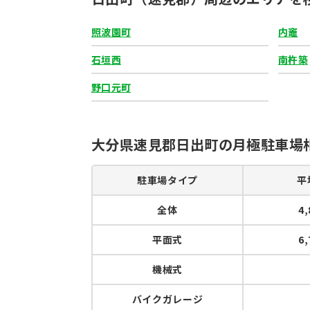
照波園町
内竈
石垣西
南杵築
野口元町
大分県速見郡日出町の月極駐車場
駐車場タイプ
平
全体
4
平面式
6
機械式
バイクガレージ