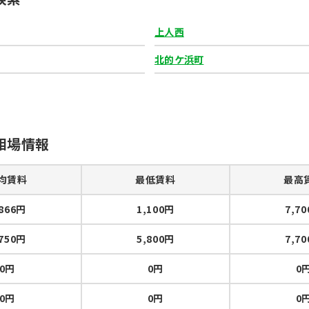
上人西
北的ケ浜町
相場情報
均賃料
最低賃料
最高
,866円
1,100円
7,7
,750円
5,800円
7,7
0円
0円
0
0円
0円
0