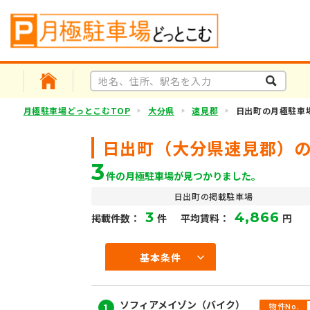
月極駐車場どっとこむTOP
大分県
速見郡
日出町の月極駐車
日出町（大分県速見郡）
3
件の月極駐車場が見つかりました。
日出町の掲載駐車場
3
4,866
掲載件数：
件
平均賃料：
円
基本条件
ソフィアメイゾン（バイク）
物件No.
1