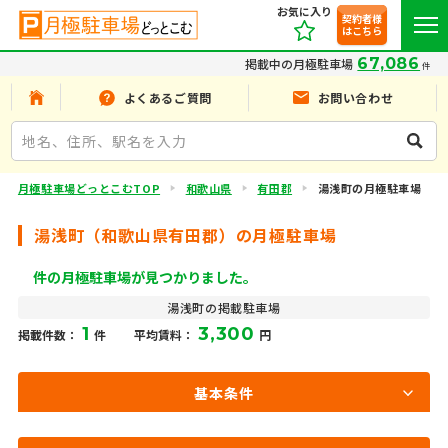
お気に入り
契約者様
はこちら
67,086
掲載中の月極駐車場
件
よくあるご質問
お問い合わせ
月極駐車場どっとこむTOP
和歌山県
有田郡
湯浅町の月極駐車場
湯浅町（和歌山県有田郡）の月極駐車場
件の月極駐車場が見つかりました。
湯浅町の掲載駐車場
1
3,300
掲載件数：
件
平均賃料：
円
基本条件